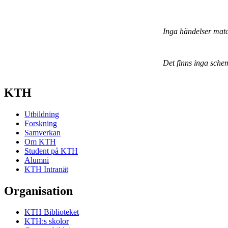
Inga händelser mat
Det finns inga sche
KTH
Utbildning
Forskning
Samverkan
Om KTH
Student på KTH
Alumni
KTH Intranät
Organisation
KTH Biblioteket
KTH:s skolor