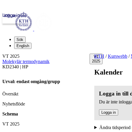
Logga in
kth.se
Sök
English
VT 2025
KTH
/
Kurswebb
/
VT
Molekylär termodynamik
2025
KD2340 | HP
Kalender
Urval: endast omgång/grupp
Logga in till
Översikt
Du är inte inlogga
Nyhetsflöde
Logga in
Schema
VT 2025
Ändra tidsperiod 