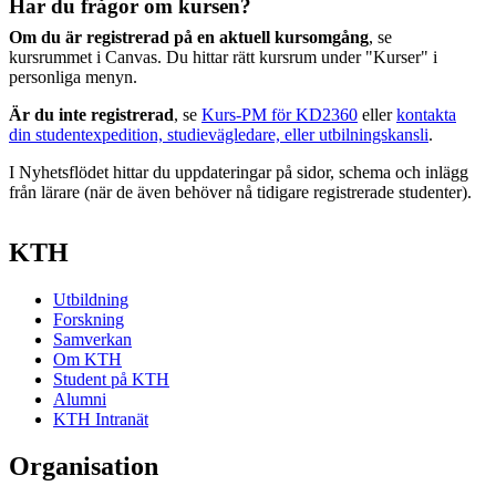
Har du frågor om kursen?
Om du är registrerad på en aktuell kursomgång
, se
kursrummet i Canvas. Du hittar rätt kursrum under "Kurser" i
personliga menyn.
Är du inte registrerad
, se
Kurs-PM för KD2360
eller
kontakta
din studentexpedition, studievägledare, eller utbilningskansli
.
I Nyhetsflödet hittar du uppdateringar på sidor, schema och inlägg
från lärare (när de även behöver nå tidigare registrerade studenter).
KTH
Utbildning
Forskning
Samverkan
Om KTH
Student på KTH
Alumni
KTH Intranät
Organisation