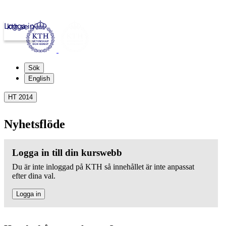
Logga in
kth.se
Sök
English
HT 2014
Nyhetsflöde
Logga in till din kurswebb
Du är inte inloggad på KTH så innehållet är inte anpassat
efter dina val.
Logga in