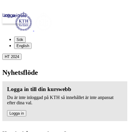
Logga in
kth.se
Sök
English
HT 2024
Nyhetsflöde
Logga in till din kurswebb
Du är inte inloggad på KTH så innehållet är inte anpassat
efter dina val.
Logga in