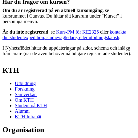
Har du frågor om kursen?
Om du är registrerad på en aktuell kursomgång
, se
kursrummet i Canvas. Du hittar rätt kursrum under "Kurser" i
personliga menyn.
Är du inte registrerad
, se
Kurs-PM för KE2325
eller
kontakta
din studentexpedition, studievägledare, eller utbilningskansli
.
I Nyhetsflödet hittar du uppdateringar på sidor, schema och inlägg
från lärare (när de även behöver nå tidigare registrerade studenter).
KTH
Utbildning
Forskning
Samverkan
Om KTH
Student på KTH
Alumni
KTH Intranät
Organisation