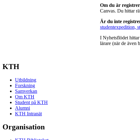
Om du är registre
Canvas. Du hittar r
Är du inte registr
studentexpedition, s
I Nyhetsflödet hitta
lärare (när de även b
KTH
Utbildning
Forskning
Samverkan
Om KTH
Student på KTH
Alumni
KTH Intranät
Organisation