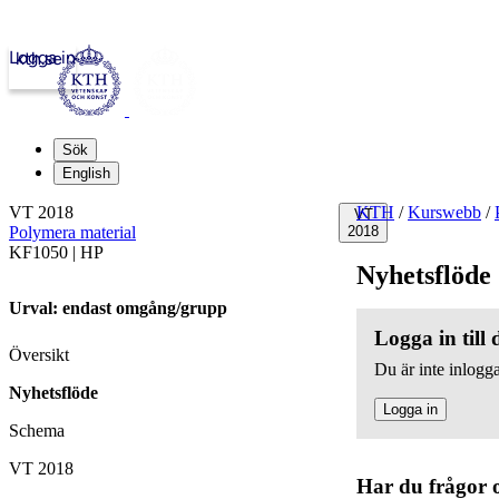
Logga in
kth.se
Sök
English
VT 2018
KTH
/
Kurswebb
/
VT
Polymera material
2018
KF1050 | HP
Nyhetsflöde
Urval: endast omgång/grupp
Logga in till
Översikt
Du är inte inlogga
Nyhetsflöde
Logga in
Schema
VT 2018
Har du frågor 