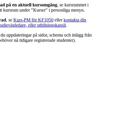
rad på en aktuell kursomgång
, se kursrummet i
ätt kursrum under "Kurser" i personliga menyn.
erad
, se
Kurs-PM för KF1050
eller
kontakta din
tudievägledare, eller utbilningskansli
.
r du uppdateringar på sidor, schema och inlägg från
ehöver nå tidigare registrerade studenter).