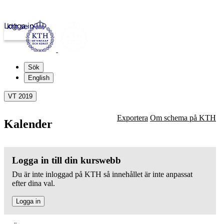
Logga in
kth.se
Sök
English
VT 2019
Exportera
Om schema på KTH
Kalender
Logga in till din kurswebb
Du är inte inloggad på KTH så innehållet är inte anpassat
efter dina val.
Logga in