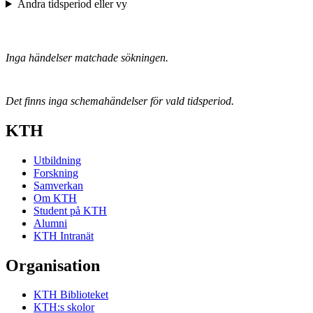
Ändra tidsperiod eller vy
Inga händelser matchade sökningen.
Det finns inga schemahändelser för vald tidsperiod.
KTH
Utbildning
Forskning
Samverkan
Om KTH
Student på KTH
Alumni
KTH Intranät
Organisation
KTH Biblioteket
KTH:s skolor