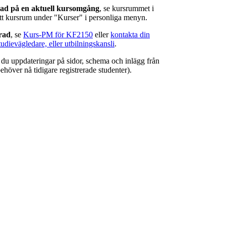
rad på en aktuell kursomgång
, se kursrummet i
ätt kursrum under "Kurser" i personliga menyn.
erad
, se
Kurs-PM för KF2150
eller
kontakta din
tudievägledare, eller utbilningskansli
.
r du uppdateringar på sidor, schema och inlägg från
ehöver nå tidigare registrerade studenter).