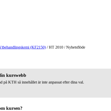
Ytbehandlingskemi (KF2150)
/
HT 2010
/
Nyhetsflöde
 din kurswebb
d på KTH så innehållet är inte anpassat efter dina val.
om kursen?