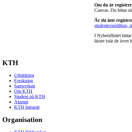
Om du är registre
Canvas. Du hittar r
Är du inte registr
studentexpedition, s
I Nyhetsflödet hitta
lärare (när de även b
KTH
Utbildning
Forskning
Samverkan
Om KTH
Student på KTH
Alumni
KTH Intranät
Organisation