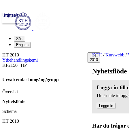
Logga in
kth.se
Sök
English
HT 2010
KTH
/
Kurswebb
/
HT
Ytbehandlingskemi
2010
KF2150 | HP
Nyhetsflöde
Urval: endast omgång/grupp
Logga in till
Översikt
Du är inte inlogga
Nyhetsflöde
Logga in
Schema
HT 2010
Har du frågor 