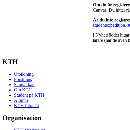
Om du är registre
Canvas. Du hittar r
Är du inte registr
studentexpedition, s
I Nyhetsflödet hitta
lärare (när de även b
KTH
Utbildning
Forskning
Samverkan
Om KTH
Student på KTH
Alumni
KTH Intranät
Organisation