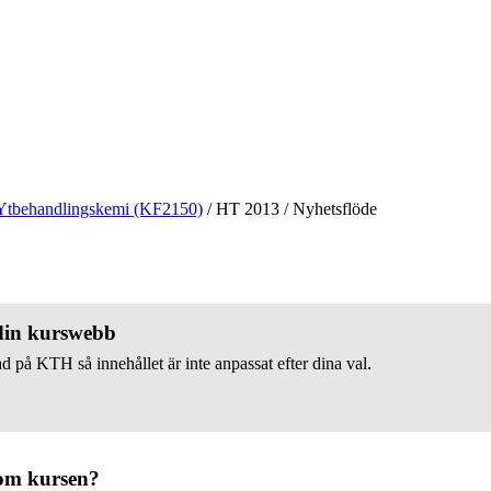
Ytbehandlingskemi (KF2150)
/
HT 2013
/
Nyhetsflöde
 din kurswebb
d på KTH så innehållet är inte anpassat efter dina val.
om kursen?