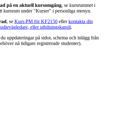
rad på en aktuell kursomgång
, se kursrummet i
ätt kursrum under "Kurser" i personliga menyn.
erad
, se
Kurs-PM för KF2150
eller
kontakta din
tudievägledare, eller utbilningskansli
.
r du uppdateringar på sidor, schema och inlägg från
ehöver nå tidigare registrerade studenter).