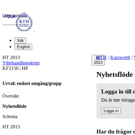
Logga in
kth.se
Sök
English
HT 2013
KTH
/
Kurswebb
/
HT
Ytbehandlingskemi
2013
KF2150 | HP
Nyhetsflöde
Urval: endast omgång/grupp
Logga in till
Översikt
Du är inte inlogga
Nyhetsflöde
Logga in
Schema
HT 2013
Har du frågor 