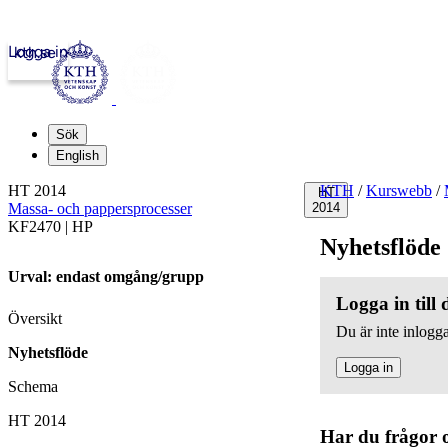
Logga in
kth.se
Sök
English
HT 2014
KTH
/
Kurswebb
/
HT
Massa- och pappersprocesser
2014
KF2470 | HP
Nyhetsflöde
Urval: endast omgång/grupp
Logga in till
Översikt
Du är inte inlogga
Nyhetsflöde
Logga in
Schema
HT 2014
Har du frågor 