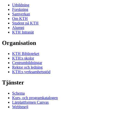
Utbildning
Forskning
Samverkan
Om KTH
Student på KTH
Alumni
KTH Intranät
Organisation
KTH Biblioteket
KTH:s skolor
Centrumbildningar
Rektor och ledning
KTH:s verksamhetsstöd
Tjänster
Schema
Kurs- och programkatalogen
Lärplattformen Canvas
Webbmejl