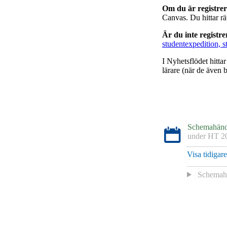
Om du är registre
Canvas. Du hittar r
Är du inte registr
studentexpedition, s
I Nyhetsflödet hitta
lärare (när de även b
Schemahänd
under
HT 2
Visa tidigar
Schemaha