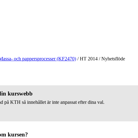
Massa- och pappersprocesser (KF2470)
/
HT 2014
/
Nyhetsflöde
 din kurswebb
d på KTH så innehållet är inte anpassat efter dina val.
om kursen?