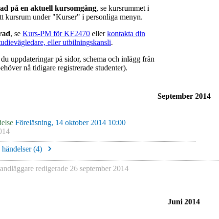
rad på en aktuell kursomgång
, se kursrummet i
ätt kursrum under "Kurser" i personliga menyn.
erad
, se
Kurs-PM för KF2470
eller
kontakta din
tudievägledare, eller utbilningskansli
.
r du uppdateringar på sidor, schema och inlägg från
ehöver nå tidigare registrerade studenter).
September 2014
else
Föreläsning, 14 oktober 2014 10:00
014
e händelser (
4
)
ndläggare redigerade
26 september 2014
Juni 2014