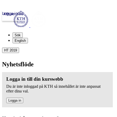
Logga in
kth.se
Sök
English
HT 2019
Nyhetsflöde
Logga in till din kurswebb
Du är inte inloggad på KTH så innehållet är inte anpassat
efter dina val.
Logga in