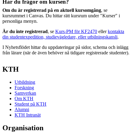
Har du frågor om kursen?
Om du är registrerad på en aktuell kursomgång
, se
kursrummet i Canvas. Du hittar rätt kursrum under "Kurser" i
personliga menyn.
Är du inte registrerad
, se
Kurs-PM för KF2470
eller
kontakta
din studentexpedition, studievägledare, eller utbilningskansli
.
I Nyhetsflödet hittar du uppdateringar på sidor, schema och inlägg
från lärare (när de även behöver nå tidigare registrerade studenter).
KTH
Utbildning
Forskning
Samverkan
Om KTH
Student på KTH
Alumni
KTH Intranät
Organisation