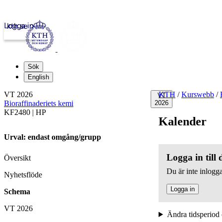
Logga in
kth.se
Sök
English
VT 2026
KTH
/
Kurswebb
/
VT
Bioraffinaderiets kemi
2026
KF2480 | HP
Kalender
Urval: endast omgång/grupp
Logga in till
Översikt
Du är inte inlogga
Nyhetsflöde
Logga in
Schema
VT 2026
Ändra tidsperiod 