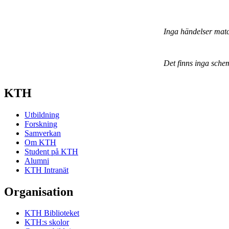
Inga händelser mat
Det finns inga sche
KTH
Utbildning
Forskning
Samverkan
Om KTH
Student på KTH
Alumni
KTH Intranät
Organisation
KTH Biblioteket
KTH:s skolor