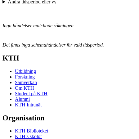
Ändra tidsperiod eller vy
Inga händelser matchade sökningen.
Det finns inga schemahändelser för vald tidsperiod.
KTH
Utbildning
Forskning
Samverkan
Om KTH
Student på KTH
Alumni
KTH Intranät
Organisation
KTH Biblioteket
KTH:s skolor