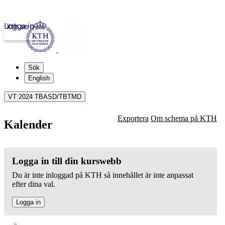
Logga in
kth.se
Sök
English
VT 2024 TBASD/TBTMD
Exportera
Om schema på KTH
Kalender
Logga in till din kurswebb
Du är inte inloggad på KTH så innehållet är inte anpassat
efter dina val.
Logga in