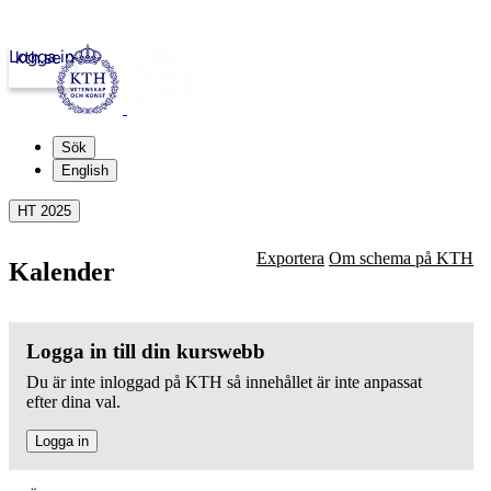
Logga in
kth.se
Sök
English
HT 2025
Exportera
Om schema på KTH
Kalender
Logga in till din kurswebb
Du är inte inloggad på KTH så innehållet är inte anpassat
efter dina val.
Logga in