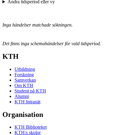
Ändra tidsperiod eller vy
Inga händelser matchade sökningen.
Det finns inga schemahändelser för vald tidsperiod.
KTH
Utbildning
Forskning
Samverkan
Om KTH
Student på KTH
Alumni
KTH Intranät
Organisation
KTH Biblioteket
KTH:s skolor