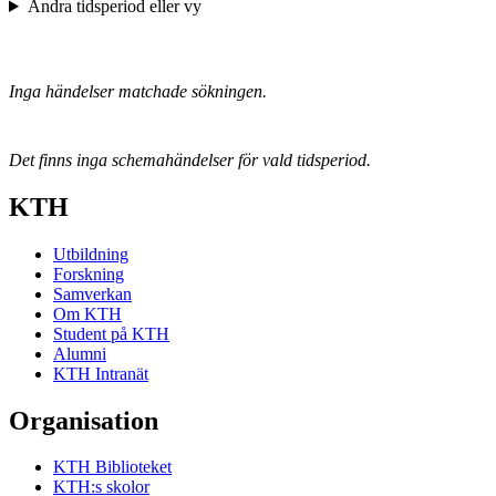
Ändra tidsperiod eller vy
Inga händelser matchade sökningen.
Det finns inga schemahändelser för vald tidsperiod.
KTH
Utbildning
Forskning
Samverkan
Om KTH
Student på KTH
Alumni
KTH Intranät
Organisation
KTH Biblioteket
KTH:s skolor