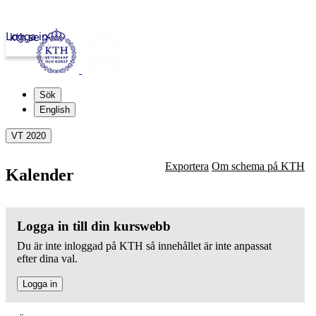
Logga in
kth.se
Sök
English
VT 2020
Exportera
Om schema på KTH
Kalender
Logga in till din kurswebb
Du är inte inloggad på KTH så innehållet är inte anpassat
efter dina val.
Logga in