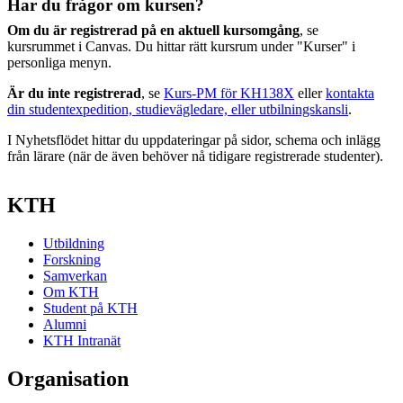
Har du frågor om kursen?
Om du är registrerad på en aktuell kursomgång
, se
kursrummet i Canvas. Du hittar rätt kursrum under "Kurser" i
personliga menyn.
Är du inte registrerad
, se
Kurs-PM för KH138X
eller
kontakta
din studentexpedition, studievägledare, eller utbilningskansli
.
I Nyhetsflödet hittar du uppdateringar på sidor, schema och inlägg
från lärare (när de även behöver nå tidigare registrerade studenter).
KTH
Utbildning
Forskning
Samverkan
Om KTH
Student på KTH
Alumni
KTH Intranät
Organisation