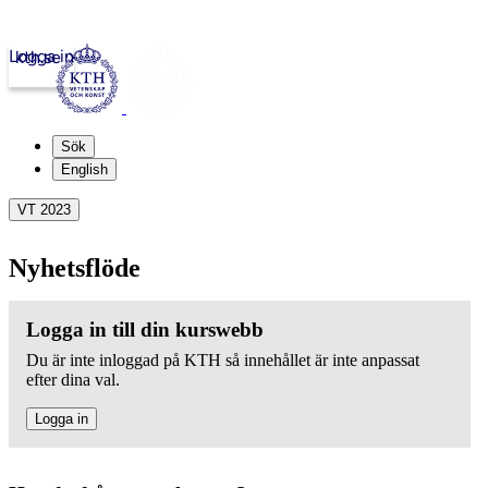
Logga in
kth.se
Sök
English
VT 2023
Nyhetsflöde
Logga in till din kurswebb
Du är inte inloggad på KTH så innehållet är inte anpassat
efter dina val.
Logga in