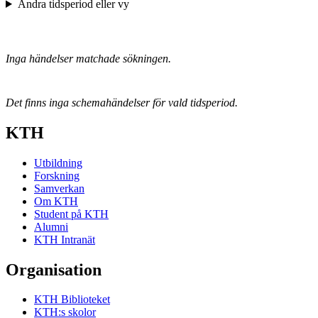
Ändra tidsperiod eller vy
Inga händelser matchade sökningen.
Det finns inga schemahändelser för vald tidsperiod.
KTH
Utbildning
Forskning
Samverkan
Om KTH
Student på KTH
Alumni
KTH Intranät
Organisation
KTH Biblioteket
KTH:s skolor