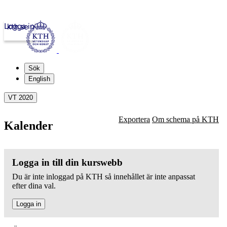
Logga in
kth.se
Sök
English
VT 2020
Exportera
Om schema på KTH
Kalender
Logga in till din kurswebb
Du är inte inloggad på KTH så innehållet är inte anpassat
efter dina val.
Logga in