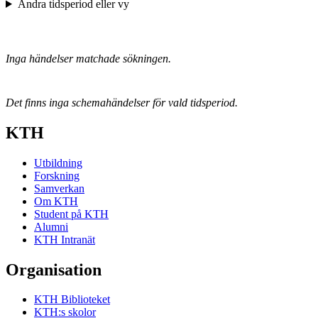
Ändra tidsperiod eller vy
Inga händelser matchade sökningen.
Det finns inga schemahändelser för vald tidsperiod.
KTH
Utbildning
Forskning
Samverkan
Om KTH
Student på KTH
Alumni
KTH Intranät
Organisation
KTH Biblioteket
KTH:s skolor