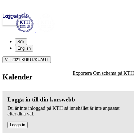
Logga in
kth.se
Sök
English
VT 2021 KUIUT/KUAUT
Exportera
Om schema på KTH
Kalender
Logga in till din kurswebb
Du är inte inloggad på KTH så innehållet är inte anpassat
efter dina val.
Logga in