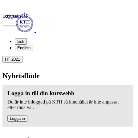
Logga in
kth.se
Sök
English
HT 2021
Nyhetsflöde
Logga in till din kurswebb
Du är inte inloggad på KTH så innehållet är inte anpassat
efter dina val.
Logga in