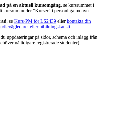
rad på en aktuell kursomgång
, se kursrummet i
ätt kursrum under "Kurser" i personliga menyn.
erad
, se
Kurs-PM för LS2439
eller
kontakta din
tudievägledare, eller utbilningskansli
.
r du uppdateringar på sidor, schema och inlägg från
ehöver nå tidigare registrerade studenter).