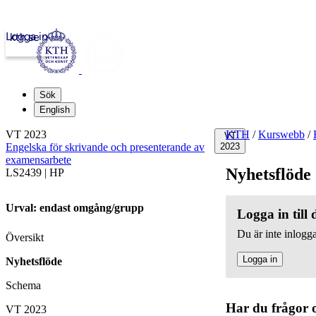
Logga in
kth.se
Sök
English
VT 2023
KTH
/
Kurswebb
/
VT
Engelska för skrivande och presenterande av
2023
examensarbete
Nyhetsflöde
LS2439 | HP
Urval: endast omgång/grupp
Logga in till
Du är inte inlogga
Översikt
Logga in
Nyhetsflöde
Schema
Har du frågor 
VT 2023