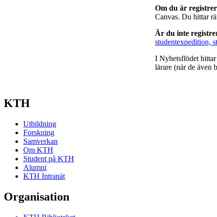
Om du är registre
Canvas. Du hittar r
Är du inte registr
studentexpedition, s
I Nyhetsflödet hitta
lärare (när de även b
KTH
Utbildning
Forskning
Samverkan
Om KTH
Student på KTH
Alumni
KTH Intranät
Organisation