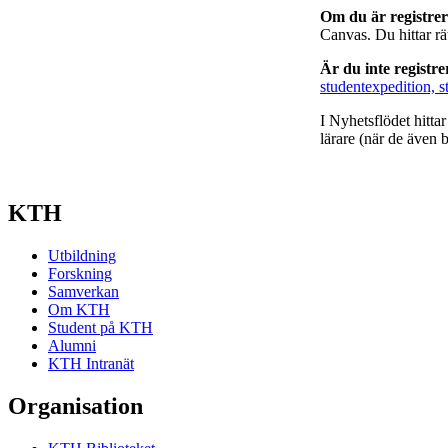
Om du är registre
Canvas. Du hittar r
Är du inte registr
studentexpedition, s
I Nyhetsflödet hitta
lärare (när de även b
KTH
Utbildning
Forskning
Samverkan
Om KTH
Student på KTH
Alumni
KTH Intranät
Organisation