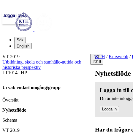
Logga in
kth.se
Sök
English
VT 2019
KTH
/
Kurswebb
/
VT
Utbildning, skola och samhälle-nutida och
2019
historiska perspektiv
Nyhetsflöde
LT1014 | HP
Urval: endast omgång/grupp
Logga in till
Du är inte inlogga
Översikt
Logga in
Nyhetsflöde
Schema
Har du frågor 
VT 2019