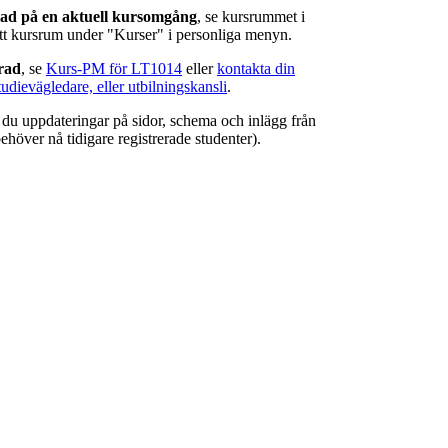
rad på en aktuell kursomgång
, se kursrummet i
ätt kursrum under "Kurser" i personliga menyn.
erad
, se
Kurs-PM för LT1014
eller
kontakta din
tudievägledare, eller utbilningskansli
.
r du uppdateringar på sidor, schema och inlägg från
ehöver nå tidigare registrerade studenter).