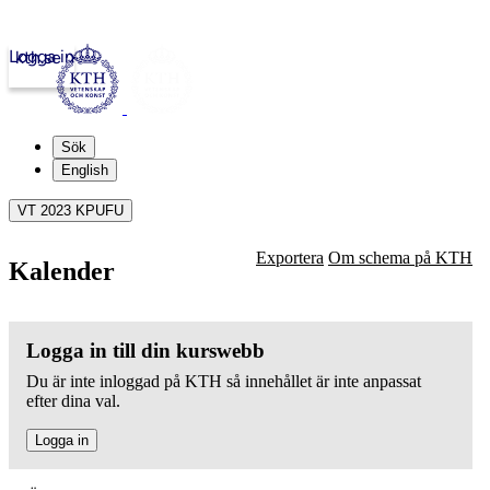
Logga in
kth.se
Sök
English
VT 2023 KPUFU
Exportera
Om schema på KTH
Kalender
Logga in till din kurswebb
Du är inte inloggad på KTH så innehållet är inte anpassat
efter dina val.
Logga in