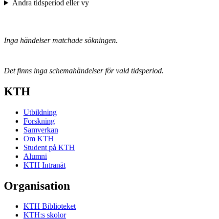
Ändra tidsperiod eller vy
Inga händelser matchade sökningen.
Det finns inga schemahändelser för vald tidsperiod.
KTH
Utbildning
Forskning
Samverkan
Om KTH
Student på KTH
Alumni
KTH Intranät
Organisation
KTH Biblioteket
KTH:s skolor