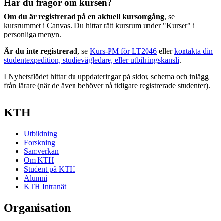
Har du frågor om kursen?
Om du är registrerad på en aktuell kursomgång
, se
kursrummet i Canvas. Du hittar rätt kursrum under "Kurser" i
personliga menyn.
Är du inte registrerad
, se
Kurs-PM för LT2046
eller
kontakta din
studentexpedition, studievägledare, eller utbilningskansli
.
I Nyhetsflödet hittar du uppdateringar på sidor, schema och inlägg
från lärare (när de även behöver nå tidigare registrerade studenter).
KTH
Utbildning
Forskning
Samverkan
Om KTH
Student på KTH
Alumni
KTH Intranät
Organisation