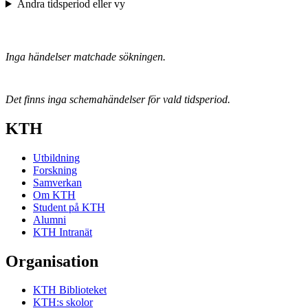
Ändra tidsperiod eller vy
Inga händelser matchade sökningen.
Det finns inga schemahändelser för vald tidsperiod.
KTH
Utbildning
Forskning
Samverkan
Om KTH
Student på KTH
Alumni
KTH Intranät
Organisation
KTH Biblioteket
KTH:s skolor