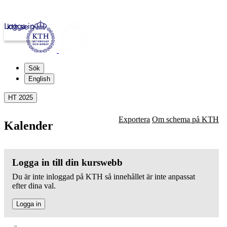
Logga in
kth.se
Sök
English
HT 2025
Exportera
Om schema på KTH
Kalender
Logga in till din kurswebb
Du är inte inloggad på KTH så innehållet är inte anpassat
efter dina val.
Logga in