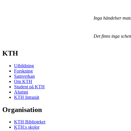
Inga händelser mat
Det finns inga sche
KTH
Utbildning
Forskning
Samverkan
Om KTH
Student på KTH
Alumni
KTH Intranät
Organisation
KTH Biblioteket
KTH:s skolor