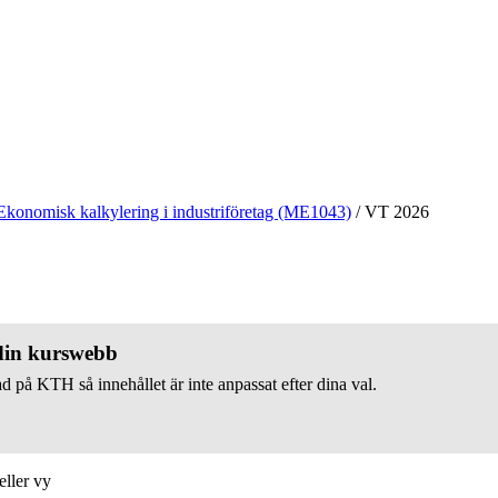
Ekonomisk kalkylering i industriföretag (ME1043)
/
VT 2026
 din kurswebb
d på KTH så innehållet är inte anpassat efter dina val.
eller vy