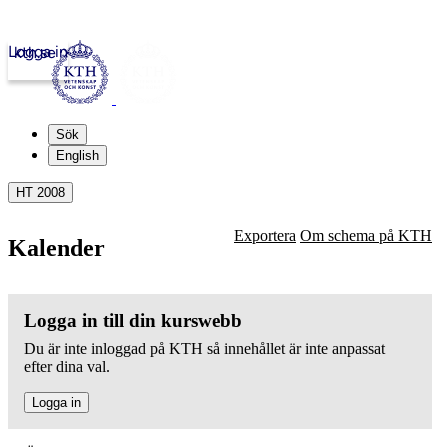
Logga in
kth.se
Sök
English
HT 2008
Exportera
Om schema på KTH
Kalender
Logga in till din kurswebb
Du är inte inloggad på KTH så innehållet är inte anpassat
efter dina val.
Logga in