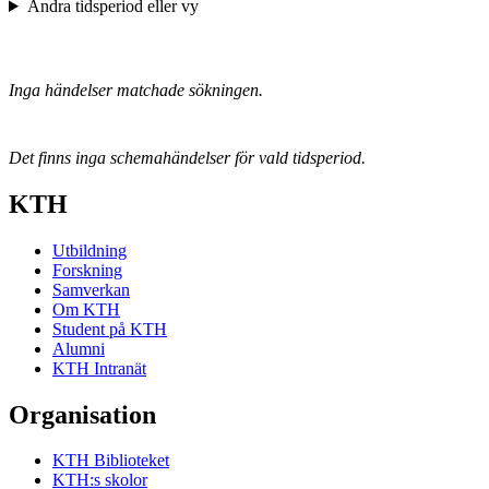
Ändra tidsperiod eller vy
Inga händelser matchade sökningen.
Det finns inga schemahändelser för vald tidsperiod.
KTH
Utbildning
Forskning
Samverkan
Om KTH
Student på KTH
Alumni
KTH Intranät
Organisation
KTH Biblioteket
KTH:s skolor