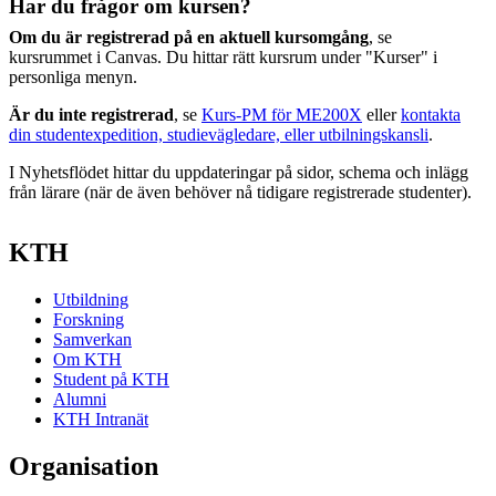
Har du frågor om kursen?
Om du är registrerad på en aktuell kursomgång
, se
kursrummet i Canvas. Du hittar rätt kursrum under "Kurser" i
personliga menyn.
Är du inte registrerad
, se
Kurs-PM för ME200X
eller
kontakta
din studentexpedition, studievägledare, eller utbilningskansli
.
I Nyhetsflödet hittar du uppdateringar på sidor, schema och inlägg
från lärare (när de även behöver nå tidigare registrerade studenter).
KTH
Utbildning
Forskning
Samverkan
Om KTH
Student på KTH
Alumni
KTH Intranät
Organisation