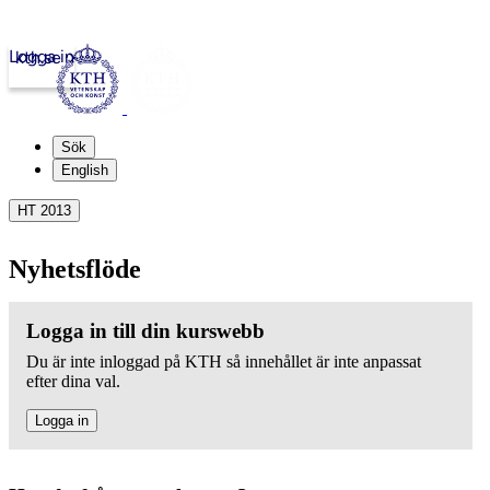
Logga in
kth.se
Sök
English
HT 2013
Nyhetsflöde
Logga in till din kurswebb
Du är inte inloggad på KTH så innehållet är inte anpassat
efter dina val.
Logga in