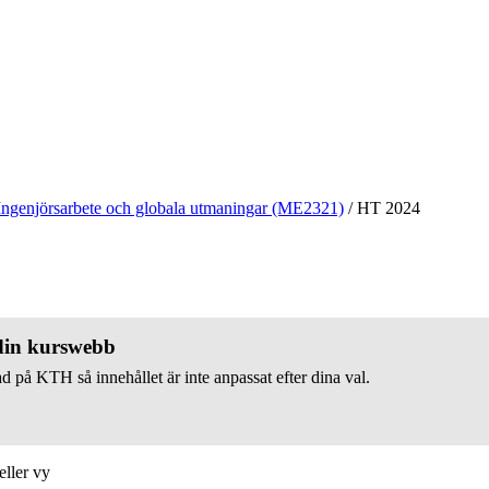
Ingenjörsarbete och globala utmaningar (ME2321)
/
HT 2024
 din kurswebb
d på KTH så innehållet är inte anpassat efter dina val.
eller vy