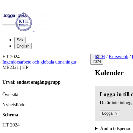
Logga in
kth.se
Sök
English
HT 2024
KTH
/
Kurswebb
/
HT
Ingenjörsarbete och globala utmaningar
2024
ME2321 | HP
Kalender
Urval: endast omgång/grupp
Logga in till
Översikt
Du är inte inlogga
Nyhetsflöde
Logga in
Schema
HT 2024
Ändra tidsperiod 