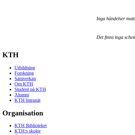
Inga händelser mat
Det finns inga sche
KTH
Utbildning
Forskning
Samverkan
Om KTH
Student på KTH
Alumni
KTH Intranät
Organisation
KTH Biblioteket
KTH:s skolor