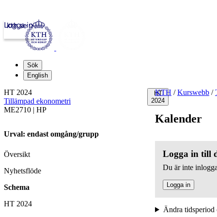
Logga in
kth.se
Sök
English
HT 2024
KTH
/
Kurswebb
/
HT
Tillämpad ekonometri
2024
ME2710 | HP
Kalender
Urval: endast omgång/grupp
Logga in till
Översikt
Du är inte inlogga
Nyhetsflöde
Logga in
Schema
HT 2024
Ändra tidsperiod 