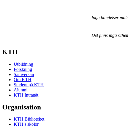
Inga händelser mat
Det finns inga sche
KTH
Utbildning
Forskning
Samverkan
Om KTH
Student på KTH
Alumni
KTH Intranät
Organisation
KTH Biblioteket
KTH:s skolor