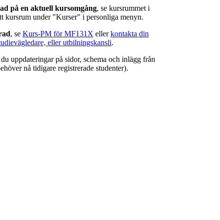
rad på en aktuell kursomgång
, se kursrummet i
ätt kursrum under "Kurser" i personliga menyn.
erad
, se
Kurs-PM för MF131X
eller
kontakta din
tudievägledare, eller utbilningskansli
.
r du uppdateringar på sidor, schema och inlägg från
ehöver nå tidigare registrerade studenter).