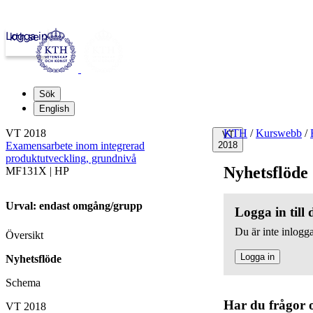
Logga in
kth.se
Sök
English
VT 2018
KTH
/
Kurswebb
/
VT
Examensarbete inom integrerad
2018
produktutveckling, grundnivå
Nyhetsflöde
MF131X | HP
Urval: endast omgång/grupp
Logga in till
Du är inte inlogga
Översikt
Logga in
Nyhetsflöde
Schema
Har du frågor 
VT 2018