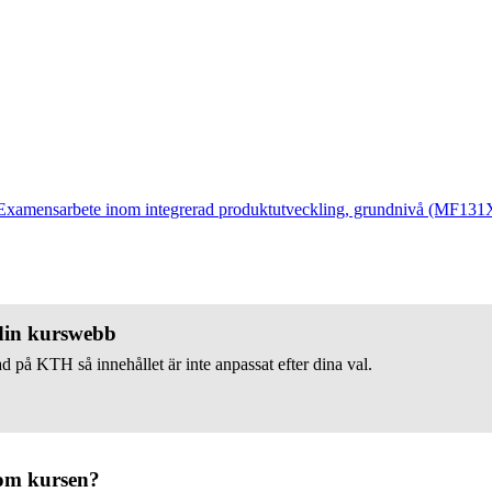
Examensarbete inom integrerad produktutveckling, grundnivå (MF131
 din kurswebb
d på KTH så innehållet är inte anpassat efter dina val.
om kursen?