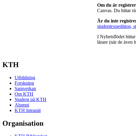
Om du är registre
Canvas. Du hittar r
Är du inte registr
studentexpedition, s
I Nyhetsflödet hitta
lärare (när de även b
KTH
Utbildning
Forskning
Samverkan
Om KTH
Student på KTH
Alumni
KTH Intranät
Organisation