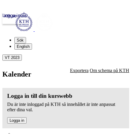
Logga in
kth.se
Sök
English
VT 2023
Exportera
Om schema på KTH
Kalender
Logga in till din kurswebb
Du är inte inloggad på KTH så innehållet är inte anpassat
efter dina val.
Logga in