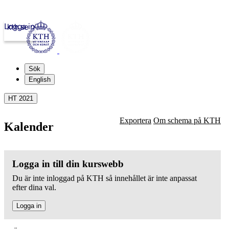
Logga in
kth.se
Sök
English
HT 2021
Exportera
Om schema på KTH
Kalender
Logga in till din kurswebb
Du är inte inloggad på KTH så innehållet är inte anpassat
efter dina val.
Logga in