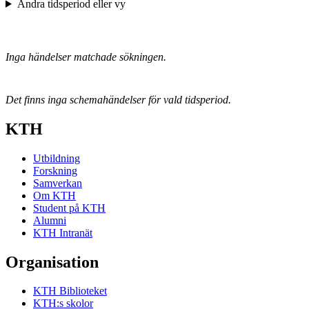
Ändra tidsperiod eller vy
Inga händelser matchade sökningen.
Det finns inga schemahändelser för vald tidsperiod.
KTH
Utbildning
Forskning
Samverkan
Om KTH
Student på KTH
Alumni
KTH Intranät
Organisation
KTH Biblioteket
KTH:s skolor