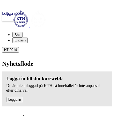
Logga in
kth.se
Sök
English
HT 2014
Nyhetsflöde
Logga in till din kurswebb
Du är inte inloggad på KTH så innehållet är inte anpassat
efter dina val.
Logga in