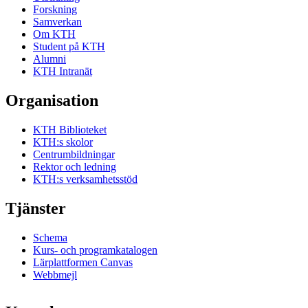
Forskning
Samverkan
Om KTH
Student på KTH
Alumni
KTH Intranät
Organisation
KTH Biblioteket
KTH:s skolor
Centrumbildningar
Rektor och ledning
KTH:s verksamhetsstöd
Tjänster
Schema
Kurs- och programkatalogen
Lärplattformen Canvas
Webbmejl