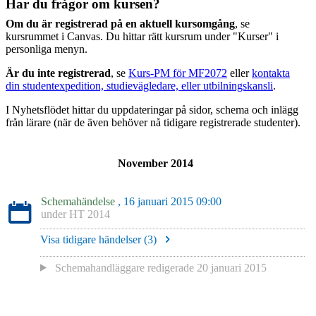
Har du frågor om kursen?
Om du är registrerad på en aktuell kursomgång
, se
kursrummet i Canvas. Du hittar rätt kursrum under "Kurser" i
personliga menyn.
Är du inte registrerad
, se
Kurs-PM för MF2072
eller
kontakta
din studentexpedition, studievägledare, eller utbilningskansli
.
I Nyhetsflödet hittar du uppdateringar på sidor, schema och inlägg
från lärare (när de även behöver nå tidigare registrerade studenter).
November 2014
Schemahändelse
, 16 januari 2015 09:00
under
HT 2014
Visa tidigare händelser (
3
)
Schemahandläggare redigerade
20 januari 2015