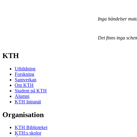
Inga händelser mat
Det finns inga sche
KTH
Utbildning
Forskning
Samverkan
Om KTH
Student på KTH
Alumni
KTH Intranät
Organisation
KTH Biblioteket
KTH:s skolor