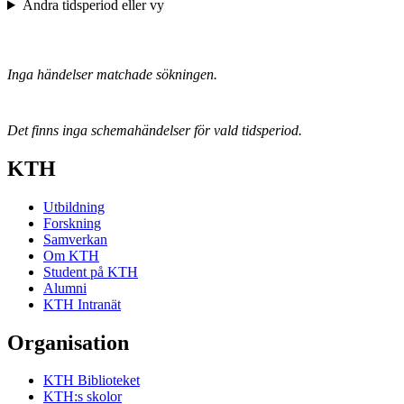
Ändra tidsperiod eller vy
Inga händelser matchade sökningen.
Det finns inga schemahändelser för vald tidsperiod.
KTH
Utbildning
Forskning
Samverkan
Om KTH
Student på KTH
Alumni
KTH Intranät
Organisation
KTH Biblioteket
KTH:s skolor