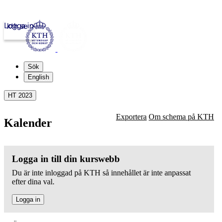
Logga in
kth.se
Sök
English
HT 2023
Exportera
Om schema på KTH
Kalender
Logga in till din kurswebb
Du är inte inloggad på KTH så innehållet är inte anpassat
efter dina val.
Logga in