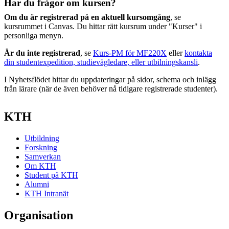
Har du frågor om kursen?
Om du är registrerad på en aktuell kursomgång
, se
kursrummet i Canvas. Du hittar rätt kursrum under "Kurser" i
personliga menyn.
Är du inte registrerad
, se
Kurs-PM för MF220X
eller
kontakta
din studentexpedition, studievägledare, eller utbilningskansli
.
I Nyhetsflödet hittar du uppdateringar på sidor, schema och inlägg
från lärare (när de även behöver nå tidigare registrerade studenter).
KTH
Utbildning
Forskning
Samverkan
Om KTH
Student på KTH
Alumni
KTH Intranät
Organisation