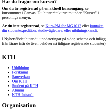
Har du frågor om kursen?
Om du är registrerad på en aktuell kursomgång
, se
kursrummet i Canvas. Du hittar rätt kursrum under "Kurser" i
personliga menyn.
Är du inte registrerad
, se
Kurs-PM för MG1012
eller
kontakta
din studentexpedition, studievägledare, eller utbilningskansli
.
I Nyhetsflödet hittar du uppdateringar på sidor, schema och inlägg
från lärare (när de även behöver nå tidigare registrerade studenter).
KTH
Utbildning
Forskning
Samverkan
Om KTH
Student på KTH
Alumni
KTH Intranät
Organisation