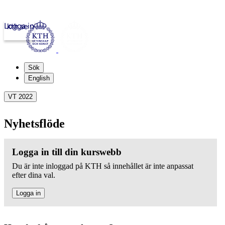
Logga in
kth.se
Sök
English
VT 2022
Nyhetsflöde
Logga in till din kurswebb
Du är inte inloggad på KTH så innehållet är inte anpassat
efter dina val.
Logga in