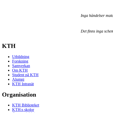
Inga händelser mat
Det finns inga sche
KTH
Utbildning
Forskning
Samverkan
Om KTH
Student på KTH
Alumni
KTH Intranät
Organisation
KTH Biblioteket
KTH:s skolor