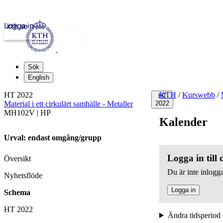
Logga in
kth.se
Sök
English
HT 2022
KTH
/
Kurswebb
/
HT
Material i ett cirkulärt samhälle - Metaller
2022
MH102V | HP
Kalender
Urval: endast omgång/grupp
Logga in till
Översikt
Du är inte inlogga
Nyhetsflöde
Logga in
Schema
HT 2022
Ändra tidsperiod 