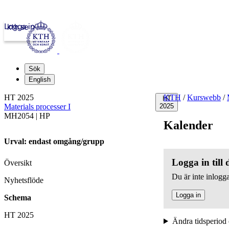
Logga in
kth.se
Sök
English
HT 2025
KTH
/
Kurswebb
/
HT
Materials processer I
2025
MH2054 | HP
Kalender
Urval: endast omgång/grupp
Logga in till
Översikt
Du är inte inlogga
Nyhetsflöde
Logga in
Schema
HT 2025
Ändra tidsperiod 