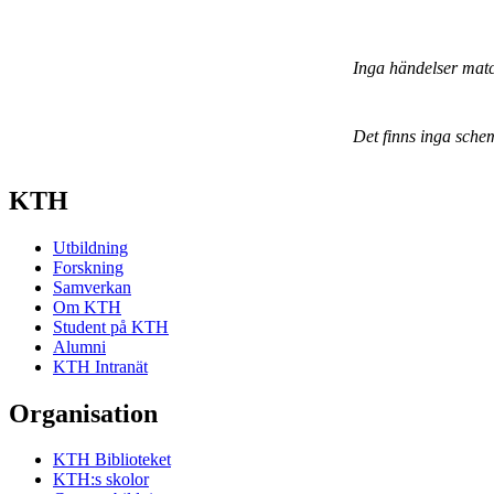
Inga händelser mat
Det finns inga sche
KTH
Utbildning
Forskning
Samverkan
Om KTH
Student på KTH
Alumni
KTH Intranät
Organisation
KTH Biblioteket
KTH:s skolor