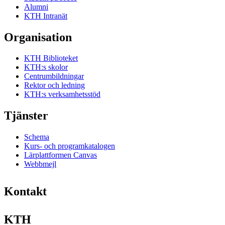
Alumni
KTH Intranät
Organisation
KTH Biblioteket
KTH:s skolor
Centrumbildningar
Rektor och ledning
KTH:s verksamhetsstöd
Tjänster
Schema
Kurs- och programkatalogen
Lärplattformen Canvas
Webbmejl
Kontakt
KTH