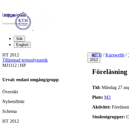
Logga in
kth.se
Sök
English
HT 2012
KTH
/
Kurswebb
/
HT
Tillämpad termodynamik
2012
MJ1112 | HP
Föreläsning
Urval: endast omgång/grupp
Tid:
Måndag 27 augu
Översikt
Plats:
M3
Nyhetsflöde
Aktivitet:
Föreläsn
Schema
Studentgrupper:
C
HT 2012