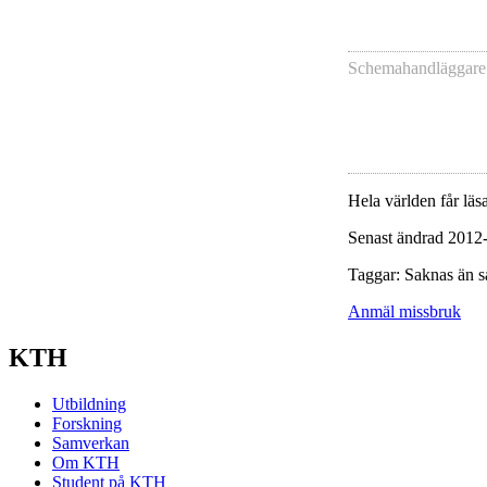
Schemahandläggare
Hela världen får läsa
Senast ändrad 2012
Taggar: Saknas än s
Anmäl missbruk
KTH
Utbildning
Forskning
Samverkan
Om KTH
Student på KTH