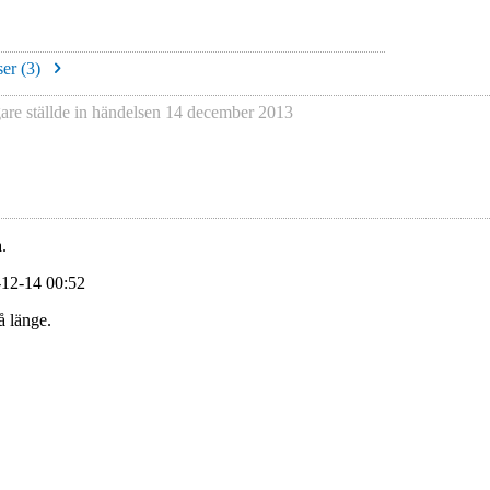
er (
3
)
gare
ställde in händelsen
14 december 2013
.
-12-14 00:52
å länge.