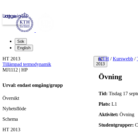
Logga in
kth.se
Sök
English
HT 2013
KTH
/
Kurswebb
/
HT
Tillämpad termodynamik
2013
MJ1112 | HP
Övning
Urval: endast omgång/grupp
Tid:
Tisdag 17 sept
Översikt
Plats:
L1
Nyhetsflöde
Aktivitet:
Övning
Schema
Studentgrupper:
C
HT 2013