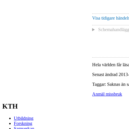
Visa tidigare händels
Schemahandläg
Hela världen får läsa
Senast ändrad 2013
Taggar: Saknas än s
Anmäl missbruk
KTH
Utbildning
Forskning
Samverkan