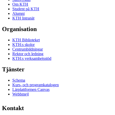
Om KTH
Student på KTH
Alumni
KTH Intranät
Organisation
KTH Biblioteket
KTH:s skolor
Centrumbildningar
Rektor och ledning
KTH:s verksamhetsstöd
Tjänster
Schema
Kurs- och programkatalogen
Lärplattformen Canvas
Webbmejl
Kontakt