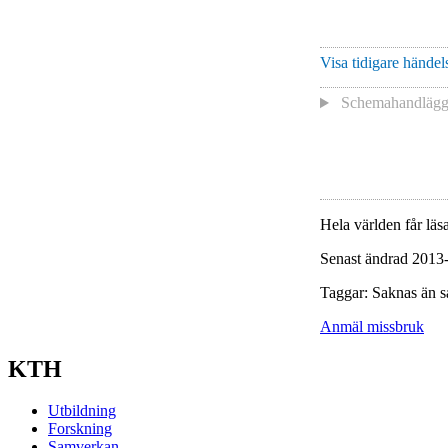
Visa tidigare händels
Schemahandläg
Hela världen får läsa
Senast ändrad 2013
Taggar: Saknas än s
Anmäl missbruk
KTH
Utbildning
Forskning
Samverkan