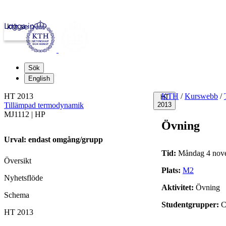
Logga in
kth.se
Sök
English
HT 2013
KTH
/
Kurswebb
/
HT
Tillämpad termodynamik
2013
MJ1112 | HP
Övning
Urval: endast omgång/grupp
Tid:
Måndag 4 nove
Översikt
Plats:
M2
Nyhetsflöde
Aktivitet:
Övning
Schema
Studentgrupper:
C
HT 2013