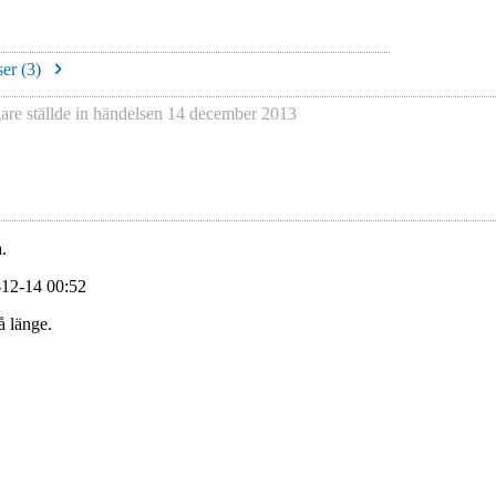
er (
3
)
gare
ställde in händelsen
14 december 2013
.
-12-14 00:52
å länge.