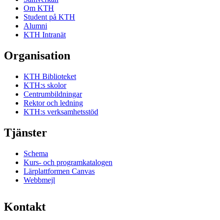
Om KTH
Student på KTH
Alumni
KTH Intranät
Organisation
KTH Biblioteket
KTH:s skolor
Centrumbildningar
Rektor och ledning
KTH:s verksamhetsstöd
Tjänster
Schema
Kurs- och programkatalogen
Lärplattformen Canvas
Webbmejl
Kontakt