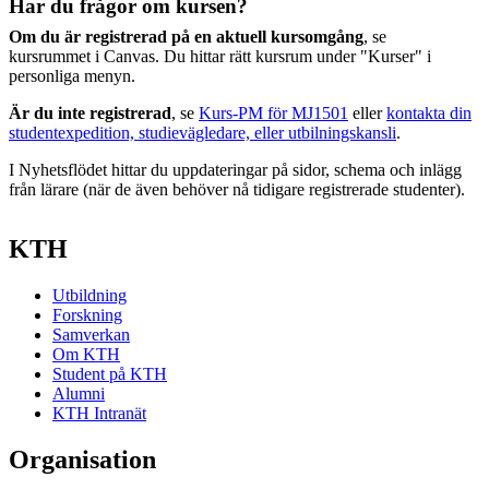
Har du frågor om kursen?
Om du är registrerad på en aktuell kursomgång
, se
kursrummet i Canvas. Du hittar rätt kursrum under "Kurser" i
personliga menyn.
Är du inte registrerad
, se
Kurs-PM för MJ1501
eller
kontakta din
studentexpedition, studievägledare, eller utbilningskansli
.
I Nyhetsflödet hittar du uppdateringar på sidor, schema och inlägg
från lärare (när de även behöver nå tidigare registrerade studenter).
KTH
Utbildning
Forskning
Samverkan
Om KTH
Student på KTH
Alumni
KTH Intranät
Organisation