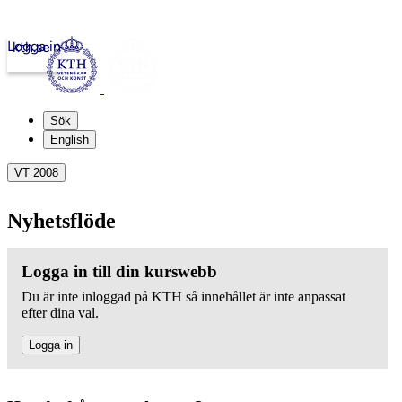
Logga in
kth.se
Sök
English
VT 2008
Nyhetsflöde
Logga in till din kurswebb
Du är inte inloggad på KTH så innehållet är inte anpassat
efter dina val.
Logga in