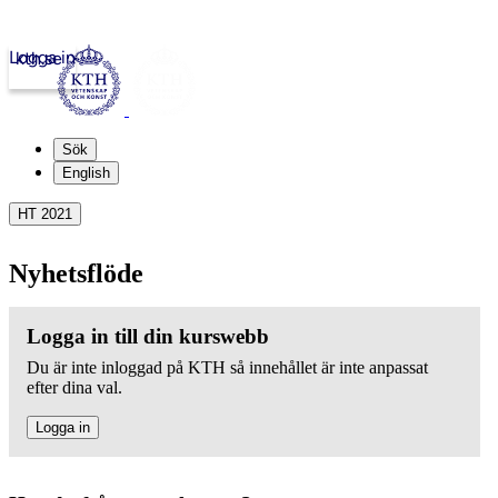
Logga in
kth.se
Sök
English
HT 2021
Nyhetsflöde
Logga in till din kurswebb
Du är inte inloggad på KTH så innehållet är inte anpassat
efter dina val.
Logga in