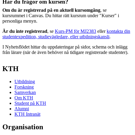
Har du frågor om kursen?
Om du är registrerad på en aktuell kursomgång
, se
kursrummet i Canvas. Du hittar rätt kursrum under "Kurser" i
personliga menyn.
Är du inte registrerad
, se
Kurs-PM för MJ2383
eller
kontakta din
studentexpedition, studievägledare, eller utbilningskansli
.
I Nyhetsflödet hittar du uppdateringar på sidor, schema och inlägg
från lärare (när de även behöver nå tidigare registrerade studenter).
KTH
Utbildning
Forskning
Samverkan
Om KTH
Student på KTH
Alumni
KTH Intranät
Organisation