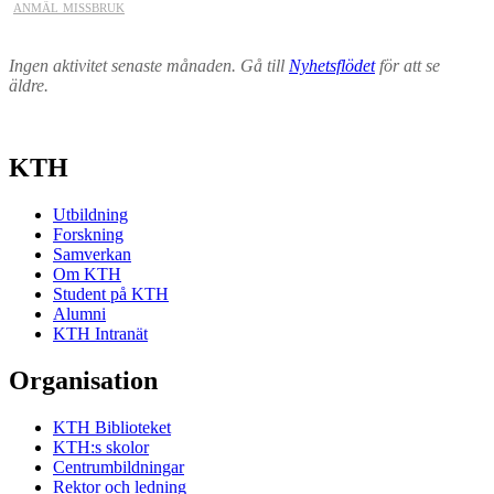
anmäl missbruk
Ingen aktivitet senaste månaden. Gå till
Nyhetsflödet
för att se
äldre.
KTH
Utbildning
Forskning
Samverkan
Om KTH
Student på KTH
Alumni
KTH Intranät
Organisation
KTH Biblioteket
KTH:s skolor
Centrumbildningar
Rektor och ledning