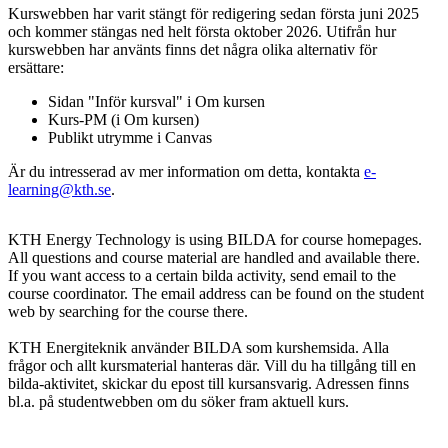
Kurswebben har varit stängt för redigering sedan första juni 2025
och kommer stängas ned helt första oktober 2026. Utifrån hur
kurswebben har använts finns det några olika alternativ för
ersättare:
Sidan "Inför kursval" i Om kursen
Kurs-PM (i Om kursen)
Publikt utrymme i Canvas
Är du intresserad av mer information om detta, kontakta
e-
learning@kth.se
.
KTH Energy Technology is using BILDA for course homepages.
All questions and course material are handled and available there.
If you want access to a certain bilda activity, send email to the
course coordinator. The email address can be found on the student
web by searching for the course there.
KTH Energiteknik använder BILDA som kurshemsida. Alla
frågor och allt kursmaterial hanteras där. Vill du ha tillgång till en
bilda-aktivitet, skickar du epost till kursansvarig. Adressen finns
bl.a. på studentwebben om du söker fram aktuell kurs.