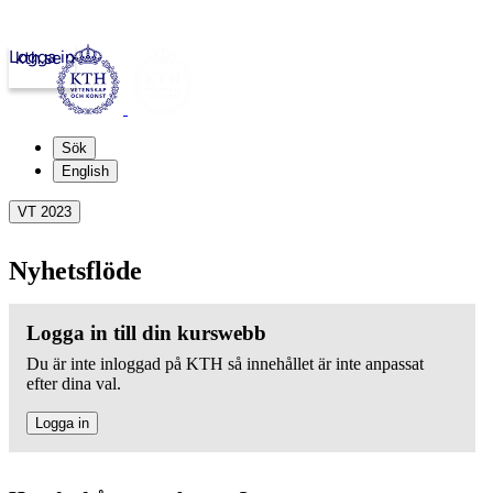
Logga in
kth.se
Sök
English
VT 2023
Nyhetsflöde
Logga in till din kurswebb
Du är inte inloggad på KTH så innehållet är inte anpassat
efter dina val.
Logga in