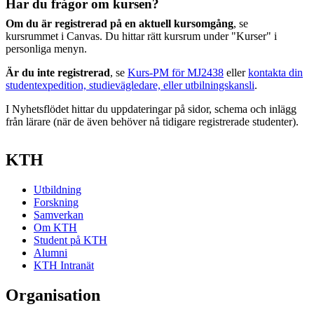
Har du frågor om kursen?
Om du är registrerad på en aktuell kursomgång
, se
kursrummet i Canvas. Du hittar rätt kursrum under "Kurser" i
personliga menyn.
Är du inte registrerad
, se
Kurs-PM för MJ2438
eller
kontakta din
studentexpedition, studievägledare, eller utbilningskansli
.
I Nyhetsflödet hittar du uppdateringar på sidor, schema och inlägg
från lärare (när de även behöver nå tidigare registrerade studenter).
KTH
Utbildning
Forskning
Samverkan
Om KTH
Student på KTH
Alumni
KTH Intranät
Organisation