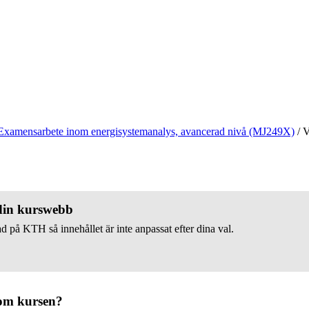
Examensarbete inom energisystemanalys, avancerad nivå (MJ249X)
/
V
 din kurswebb
d på KTH så innehållet är inte anpassat efter dina val.
om kursen?