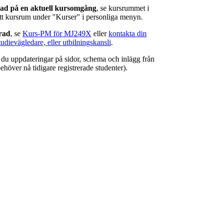
rad på en aktuell kursomgång
, se kursrummet i
ätt kursrum under "Kurser" i personliga menyn.
erad
, se
Kurs-PM för MJ249X
eller
kontakta din
tudievägledare, eller utbilningskansli
.
r du uppdateringar på sidor, schema och inlägg från
ehöver nå tidigare registrerade studenter).