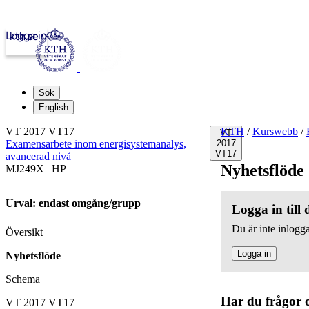
Logga in
kth.se
Sök
English
VT 2017 VT17
KTH
/
Kurswebb
/
VT
Examensarbete inom energisystemanalys,
2017
VT17
avancerad nivå
Nyhetsflöde
MJ249X | HP
Urval: endast omgång/grupp
Logga in till
Du är inte inlogga
Översikt
Logga in
Nyhetsflöde
Schema
Har du frågor 
VT 2017 VT17