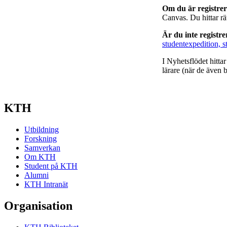
Om du är registre
Canvas. Du hittar r
Är du inte registr
studentexpedition, s
I Nyhetsflödet hitta
lärare (när de även b
KTH
Utbildning
Forskning
Samverkan
Om KTH
Student på KTH
Alumni
KTH Intranät
Organisation