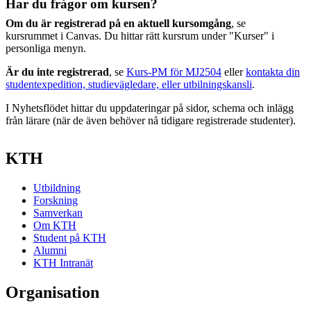
Har du frågor om kursen?
Om du är registrerad på en aktuell kursomgång
, se
kursrummet i Canvas. Du hittar rätt kursrum under "Kurser" i
personliga menyn.
Är du inte registrerad
, se
Kurs-PM för MJ2504
eller
kontakta din
studentexpedition, studievägledare, eller utbilningskansli
.
I Nyhetsflödet hittar du uppdateringar på sidor, schema och inlägg
från lärare (när de även behöver nå tidigare registrerade studenter).
KTH
Utbildning
Forskning
Samverkan
Om KTH
Student på KTH
Alumni
KTH Intranät
Organisation