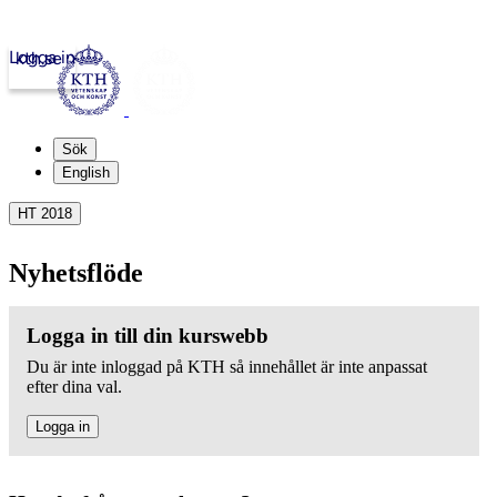
Logga in
kth.se
Sök
English
HT 2018
Nyhetsflöde
Logga in till din kurswebb
Du är inte inloggad på KTH så innehållet är inte anpassat
efter dina val.
Logga in