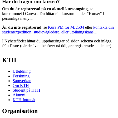
Har du frågor om kursen?
Om du är registrerad på en aktuell kursomgång
, se
kursrummet i Canvas. Du hittar rätt kursrum under "Kurser" i
personliga menyn.
Är du inte registrerad
, se
Kurs-PM för MJ2504
eller
kontakta din
studentexpedition, studievägledare, eller utbilningskansli
.
I Nyhetsflödet hittar du uppdateringar på sidor, schema och inlägg
från lärare (när de även behöver nå tidigare registrerade studenter).
KTH
Utbildning
Forskning
Samverkan
Om KTH
Student på KTH
Alumni
KTH Intranät
Organisation