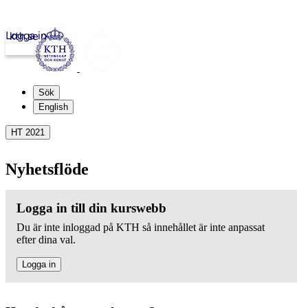
Logga in
kth.se
Sök
English
HT 2021
Nyhetsflöde
Logga in till din kurswebb
Du är inte inloggad på KTH så innehållet är inte anpassat
efter dina val.
Logga in