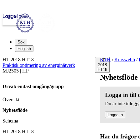
Logga in
kth.se
Sök
English
HT 2018 HT18
KTH
/
Kurswebb
/
HT
Praktisk optimering av energinätverk
2018
HT18
MJ2505 | HP
Nyhetsflöde
Urval: endast omgång/grupp
Logga in till
Översikt
Du är inte inlogga
Nyhetsflöde
Logga in
Schema
HT 2018 HT18
Har du frågor 