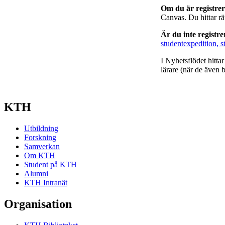
Om du är registre
Canvas. Du hittar r
Är du inte registr
studentexpedition, s
I Nyhetsflödet hitta
lärare (när de även b
KTH
Utbildning
Forskning
Samverkan
Om KTH
Student på KTH
Alumni
KTH Intranät
Organisation