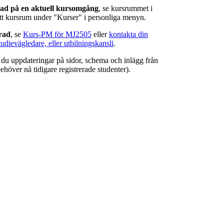
rad på en aktuell kursomgång
, se kursrummet i
ätt kursrum under "Kurser" i personliga menyn.
erad
, se
Kurs-PM för MJ2505
eller
kontakta din
tudievägledare, eller utbilningskansli
.
r du uppdateringar på sidor, schema och inlägg från
ehöver nå tidigare registrerade studenter).