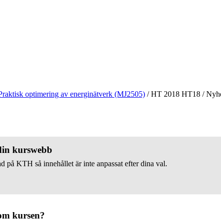
Praktisk optimering av energinätverk (MJ2505)
/
HT 2018 HT18
/
Nyhe
 din kurswebb
d på KTH så innehållet är inte anpassat efter dina val.
om kursen?