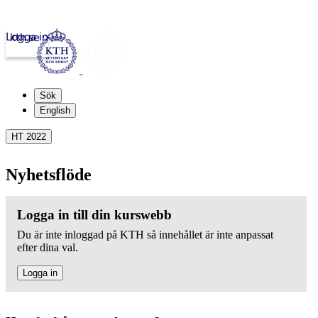
Logga in
kth.se
Sök
English
HT 2022
Nyhetsflöde
Logga in till din kurswebb
Du är inte inloggad på KTH så innehållet är inte anpassat
efter dina val.
Logga in