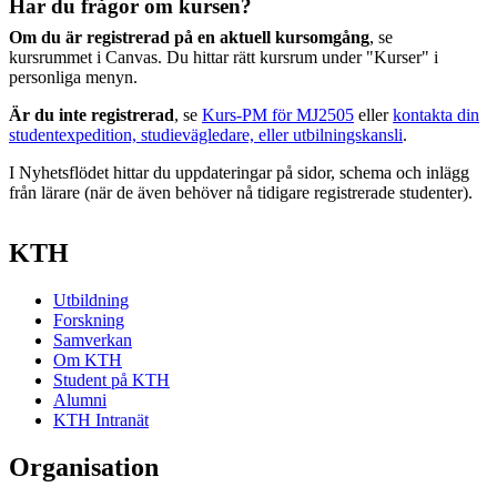
Har du frågor om kursen?
Om du är registrerad på en aktuell kursomgång
, se
kursrummet i Canvas. Du hittar rätt kursrum under "Kurser" i
personliga menyn.
Är du inte registrerad
, se
Kurs-PM för MJ2505
eller
kontakta din
studentexpedition, studievägledare, eller utbilningskansli
.
I Nyhetsflödet hittar du uppdateringar på sidor, schema och inlägg
från lärare (när de även behöver nå tidigare registrerade studenter).
KTH
Utbildning
Forskning
Samverkan
Om KTH
Student på KTH
Alumni
KTH Intranät
Organisation