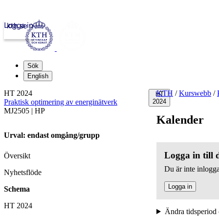
Logga in
kth.se
Sök
English
HT 2024
KTH
/
Kurswebb
/
HT
Praktisk optimering av energinätverk
2024
MJ2505 | HP
Kalender
Urval: endast omgång/grupp
Logga in till
Översikt
Du är inte inlogga
Nyhetsflöde
Logga in
Schema
HT 2024
Ändra tidsperiod 