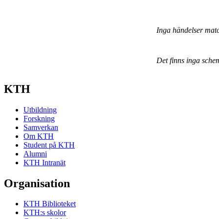
Inga händelser mat
Det finns inga sche
KTH
Utbildning
Forskning
Samverkan
Om KTH
Student på KTH
Alumni
KTH Intranät
Organisation
KTH Biblioteket
KTH:s skolor